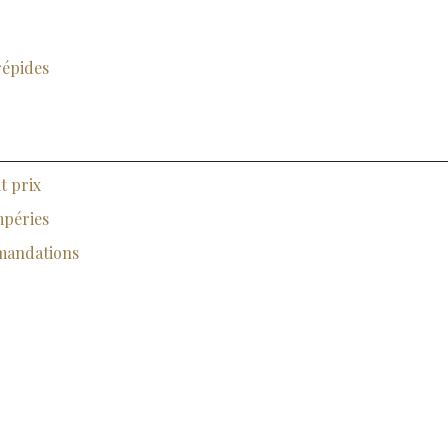
répides
t prix
mpéries
mmandations
Et si vous cherchiez un camping en pleine nature ?