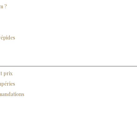
m ?
répides
t prix
mpéries
mmandations