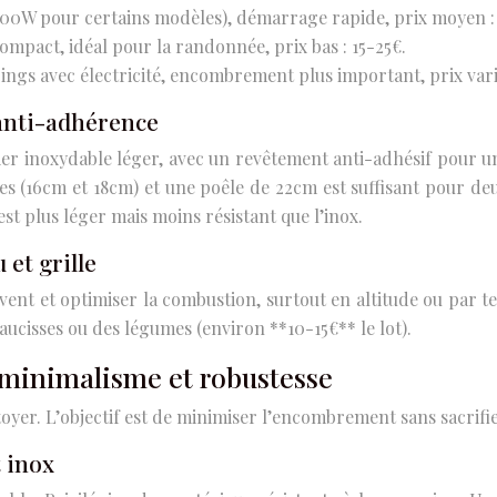
3000W pour certains modèles), démarrage rapide, prix moyen :
mpact, idéal pour la randonnée, prix bas : 15-25€.
ings avec électricité, encombrement plus important, prix vari
 anti-adhérence
er inoxydable léger, avec un revêtement anti-adhésif pour un 
es (16cm et 18cm) et une poêle de 22cm est suffisant pour deu
st plus léger mais moins résistant que l’inox.
 et grille
ent et optimiser la combustion, surtout en altitude ou par te
saucisses ou des légumes (environ **10-15€** le lot).
 minimalisme et robustesse
toyer. L’objectif est de minimiser l’encombrement sans sacrifier
t inox