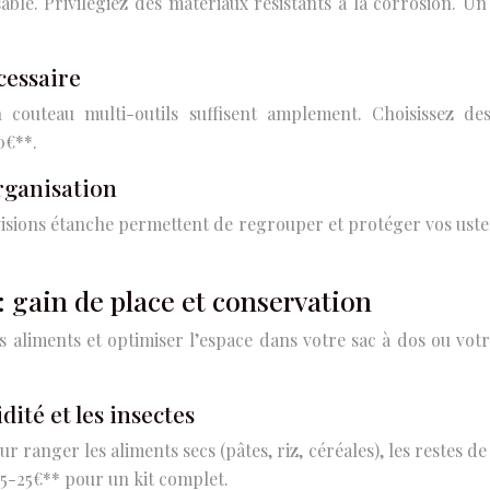
ble. Privilégiez des matériaux résistants à la corrosion. Un
cessaire
outeau multi-outils suffisent amplement. Choisissez des 
0€**.
organisation
rovisions étanche permettent de regrouper et protéger vos uste
 gain de place et conservation
aliments et optimiser l’espace dans votre sac à dos ou votr
ité et les insectes
r ranger les aliments secs (pâtes, riz, céréales), les restes d
15-25€** pour un kit complet.