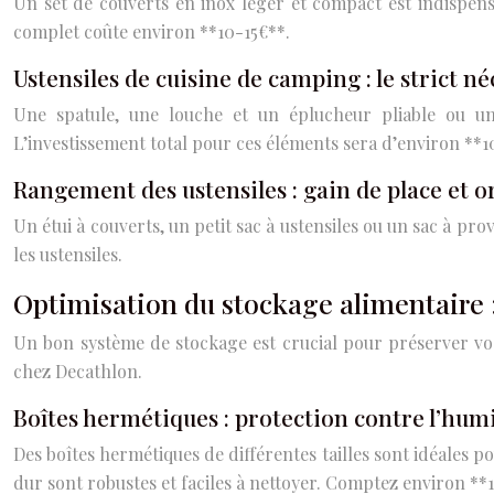
Un set de couverts en inox léger et compact est indispensa
complet coûte environ **10-15€**.
Ustensiles de cuisine de camping : le strict né
Une spatule, une louche et un éplucheur pliable ou un c
L’investissement total pour ces éléments sera d’environ **1
Rangement des ustensiles : gain de place et 
Un étui à couverts, un petit sac à ustensiles ou un sac à p
les ustensiles.
Optimisation du stockage alimentaire :
Un bon système de stockage est crucial pour préserver vos 
chez Decathlon.
Boîtes hermétiques : protection contre l’humid
Des boîtes hermétiques de différentes tailles sont idéales pou
dur sont robustes et faciles à nettoyer. Comptez environ **