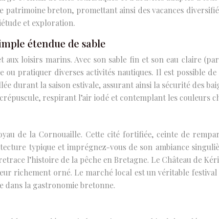
iche patrimoine breton, promettant ainsi des vacances diversif
iétude et exploration.
simple étendue de sable
t aux loisirs marins. Avec son sable fin et son eau claire (par
e ou pratiquer diverses activités nautiques. Il est possible d
llée durant la saison estivale, assurant ainsi la sécurité des 
répuscule, respirant l’air iodé et contemplant les couleurs cha
joyau de la Cornouaille. Cette cité fortifiée, ceinte de remp
tecture typique et imprégnez-vous de son ambiance singuliè
etrace l’histoire de la pêche en Bretagne. Le Château de Kériole
eur richement orné. Le marché local est un véritable festival
le dans la gastronomie bretonne.