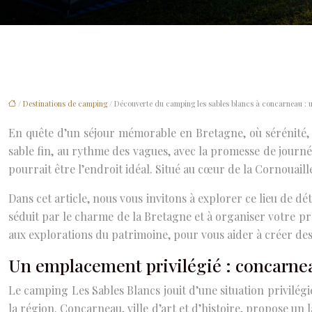
/
Destinations de camping
/ Découverte du camping les sables blancs à concarneau : 
En quête d’un séjour mémorable en Bretagne, où sérénité, 
sable fin, au rythme des vagues, avec la promesse de journ
pourrait être l’endroit idéal. Situé au cœur de la Cornouail
Dans cet article, nous vous invitons à explorer ce lieu de dé
séduit par le charme de la Bretagne et à organiser votre p
aux explorations du patrimoine, pour vous aider à créer des
Un emplacement privilégié : concarnea
Le camping Les Sables Blancs jouit d’une situation privilégi
la région. Concarneau, ville d’art et d’histoire, propose un