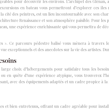
bles pour découvrir les environs. L’archipel des Glénan, avec
 excursions en bateau vous permettront d’explorer ces îles
 la cité des peintres, est un lieu incontournable avec son cha
rchitecture Renaissance et son atmosphère paisible. Pour les 
rneau, une expérience enrichissante qui vous permettra de d
tes ». Ce parcours pédestre balisé vous mènera à travers l
e exceptionnels et des anecdotes sur la vie des artistes. Durée
esoins
large choix d’hébergements pour satisfaire tous les besoi
 ou en quête d’une expérience atypique, vous trouverez l’
ant, avec des équipements adaptés et un cadre propice à la r
 et bien entretenus, offrant un cadre agréable pour instal