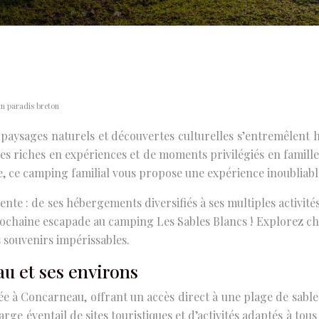
un paradis breton
paysages naturels et découvertes culturelles s’entremêlent
ées riches en expériences et de moments privilégiés en famil
le, ce camping familial vous propose une expérience inoubliabl
tente : de ses hébergements diversifiés à ses multiples activi
rochaine escapade au camping Les Sables Blancs ! Explorez cha
 souvenirs impérissables.
u et ses environs
ée à Concarneau, offrant un accès direct à une plage de sable 
 large éventail de sites touristiques et d’activités adaptés à 