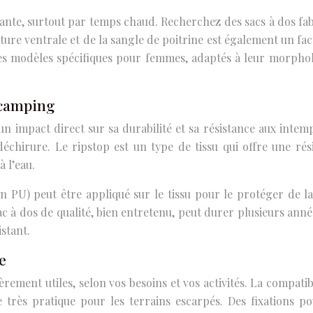
tante, surtout par temps chaud. Recherchez des sacs à dos fab
nture ventrale et de la sangle de poitrine est également un fa
es modèles spécifiques pour femmes, adaptés à leur morpho
e camping
 un impact direct sur sa durabilité et sa résistance aux inte
a déchirure. Le ripstop est un type de tissu qui offre une ré
à l’eau.
U) peut être appliqué sur le tissu pour le protéger de la p
c à dos de qualité, bien entretenu, peut durer plusieurs années
istant.
e
èrement utiles, selon vos besoins et vos activités. La compatib
très pratique pour les terrains escarpés. Des fixations po