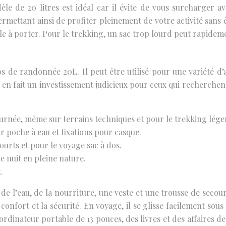
 de 20 litres est idéal car il évite de vous surcharger ave
ermettant ainsi de profiter pleinement de votre activité sans
le à porter. Pour le trekking, un sac trop lourd peut rapidem
s de randonnée 20L. Il peut être utilisé pour une variété d’a
é en fait un investissement judicieux pour ceux qui recherche
ournée, même sur terrains techniques et pour le trekking lége
r poche à eau et fixations pour casque.
urts et pour le voyage sac à dos.
 nuit en pleine nature.
.
l’eau, de la nourriture, une veste et une trousse de secour
confort et la sécurité. En voyage, il se glisse facilement sou
n ordinateur portable de 13 pouces, des livres et des affaire