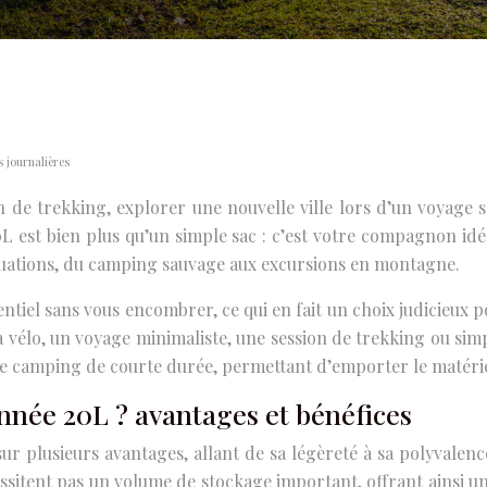
 journalières
 de trekking, explorer une nouvelle ville lors d’un voyage 
est bien plus qu’un simple sac : c’est votre compagnon idéal
ituations, du camping sauvage aux excursions en montagne.
sentiel sans vous encombrer, ce qui en fait un choix judicieux
vélo, un voyage minimaliste, une session de trekking ou sim
r le camping de courte durée, permettant d’emporter le matérie
onnée 20L ? avantages et bénéfices
r plusieurs avantages, allant de sa légèreté à sa polyvalence
essitent pas un volume de stockage important, offrant ainsi 