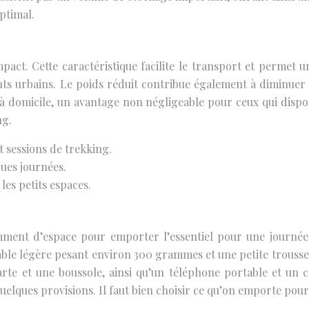
ptimal.
act. Cette caractéristique facilite le transport et permet un
s urbains. Le poids réduit contribue également à diminuer 
 à domicile, un avantage non négligeable pour ceux qui dispos
ng.
t sessions de trekking.
gues journées.
es petits espaces.
mment d’espace pour emporter l’essentiel pour une journée.
ble légère pesant environ 300 grammes et une petite trous
rte et une boussole, ainsi qu’un téléphone portable et un 
lques provisions. Il faut bien choisir ce qu’on emporte pour 