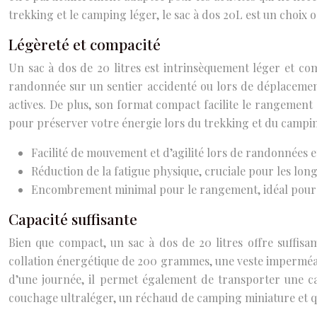
trekking et le camping léger, le sac à dos 20L est un choix o
Légèreté et compacité
Un sac à dos de 20 litres est intrinsèquement léger et comp
randonnée sur un sentier accidenté ou lors de déplacement
actives. De plus, son format compact facilite le rangement
pour préserver votre énergie lors du trekking et du campi
Facilité de mouvement et d’agilité lors de randonnées e
Réduction de la fatigue physique, cruciale pour les lon
Encombrement minimal pour le rangement, idéal pour l
Capacité suffisante
Bien que compact, un sac à dos de 20 litres offre suffisa
collation énergétique de 200 grammes, une veste imperméa
d’une journée, il permet également de transporter une ca
couchage ultraléger, un réchaud de camping miniature et que