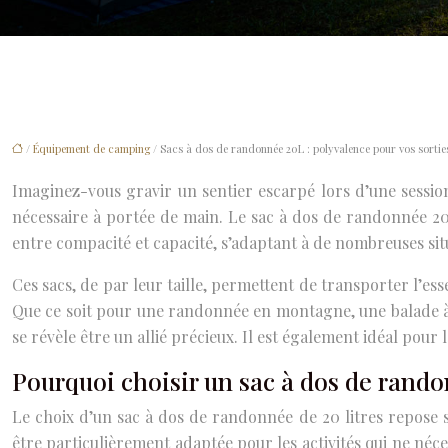
/
Équipement de camping
/ Sacs à dos de randonnée 20L : polyvalence pour vos sorties
Imaginez-vous gravir un sentier escarpé lors d’une session
nécessaire à portée de main. Le sac à dos de randonnée 20L 
entre compacité et capacité, s’adaptant à de nombreuses s
Ces sacs, de par leur taille, permettent de transporter l’es
Que ce soit pour une randonnée en montagne, une balade à 
se révèle être un allié précieux. Il est également idéal pou
Pourquoi choisir un sac à dos de rand
Le choix d’un sac à dos de randonnée de 20 litres repose su
être particulièrement adaptée pour les activités qui ne néc